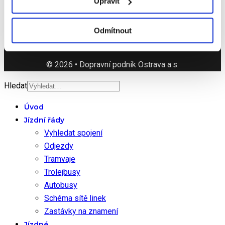
Upravit
Poděbradova 494/2
702 00 Ostrava
Odmítnout
© 2026 • Dopravní podnik Ostrava a.s.
Hledat
Úvod
Jízdní řády
Vyhledat spojení
Odjezdy
Tramvaje
Trolejbusy
Autobusy
Schéma sítě linek
Zastávky na znamení
Jízdné