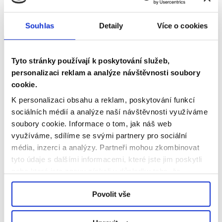
Souhlas
Detaily
Více o cookies
Tyto stránky používají k poskytování služeb,
personalizaci reklam a analýze návštěvnosti soubory
info@dpo.cz
cookie.
K personalizaci obsahu a reklam, poskytování funkcí
sociálních médií a analýze naší návštěvnosti využíváme
soubory cookie.
Informace o tom, jak náš web
facebook
twitter
instagram
využíváme, sdílíme se svými partnery pro sociální
média, inzerci a analýzy.
Partneři mohou zkombinovat
youtube
tyto údaje s dalšími informacemi, které jste jim poskytli
nebo které jste znovu získali v důsledku toho, že
využíváte jejich služby.
Povolit vše
Přihlášení