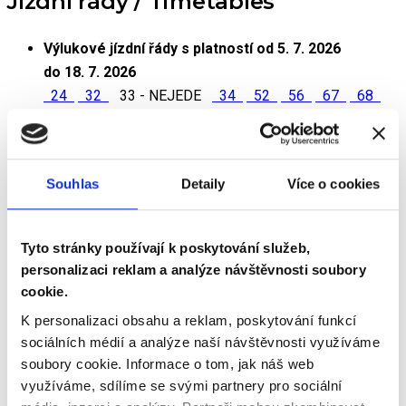
Jízdní řády / Timetables
Výlukové jízdní řády s platností od 5. 7. 2026
do 18. 7. 2026
24
32
33 - NEJEDE
34
52
56
67
68
Aktuálně platné jízdní řády
TRAMVAJE
AUTOBUSY
TROLEJBUSY
Souhlas
Detaily
Více o cookies
Orientační schéma zastávek
Tyto stránky používají k poskytování služeb,
Sad B.Němcové - stanoviště zastávky
personalizaci reklam a analýze návštěvnosti soubory
s platností od 5. 7. 2026 (výlukový stav)
cookie.
Soubor PDF
Obrázek JPG
K personalizaci obsahu a reklam, poskytování funkcí
Sad B.Němcové - stanoviště zastávky
sociálních médií a analýze naší návštěvnosti využíváme
s platností od 19. 7. 2026 (výlukový stav)
soubory cookie.
Informace o tom, jak náš web
Soubor PDF
Obrázek JPG
využíváme, sdílíme se svými partnery pro sociální