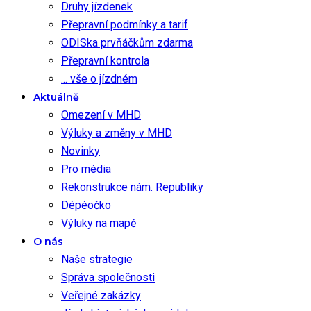
Druhy jízdenek
Přepravní podmínky a tarif
ODISka prvňáčkům zdarma
Přepravní kontrola
... vše o jízdném
Aktuálně
Omezení v MHD
Výluky a změny v MHD
Novinky
Pro média
Rekonstrukce nám. Republiky
Dépéočko
Výluky na mapě
O nás
Naše strategie
Správa společnosti
Veřejné zakázky