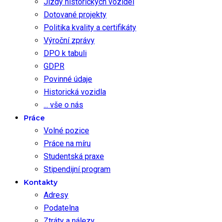
Jízdy historických vozidel
Dotované projekty
Politika kvality a certifikáty
Výroční zprávy
DPO k tabuli
GDPR
Povinné údaje
Historická vozidla
... vše o nás
Práce
Volné pozice
Práce na míru
Studentská praxe
Stipendijní program
Kontakty
Adresy
Podatelna
Ztráty a nálezy