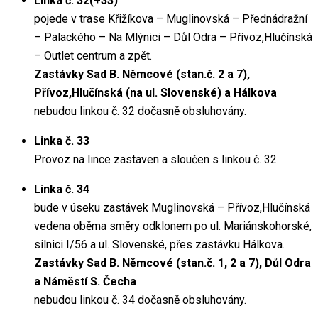
Linka č. 32(+33)
pojede v trase Křižíkova – Muglinovská – Přednádražní
– Palackého – Na Mlýnici – Důl Odra – Přívoz,Hlučínská
– Outlet centrum a zpět.
Zastávky Sad B. Němcové (stan.č. 2 a 7),
Přívoz,Hlučínská (na ul. Slovenské) a Hálkova
nebudou linkou č. 32 dočasně obsluhovány.
Linka č. 33
Provoz na lince zastaven a sloučen s linkou č. 32.
Linka č. 34
bude v úseku zastávek Muglinovská – Přívoz,Hlučínská
vedena oběma směry odklonem po ul. Mariánskohorské,
silnici I/56 a ul. Slovenské, přes zastávku Hálkova.
Zastávky Sad B. Němcové (stan.č. 1, 2 a 7), Důl Odra
a Náměstí S. Čecha
nebudou linkou č. 34 dočasně obsluhovány.