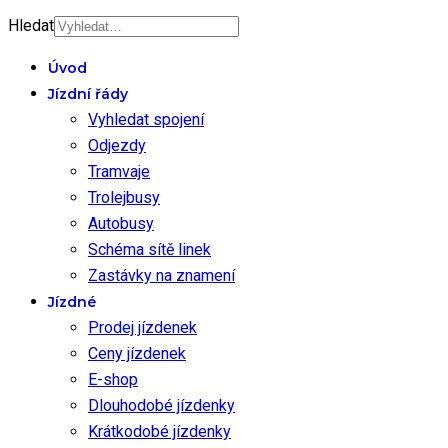
Hledat
Úvod
Jízdní řády
Vyhledat spojení
Odjezdy
Tramvaje
Trolejbusy
Autobusy
Schéma sítě linek
Zastávky na znamení
Jízdné
Prodej jízdenek
Ceny jízdenek
E-shop
Dlouhodobé jízdenky
Krátkodobé jízdenky