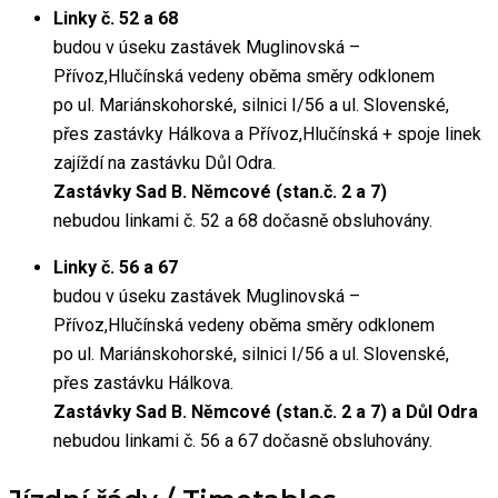
Linky č. 52 a 68
budou v úseku zastávek Muglinovská –
Přívoz,Hlučínská vedeny oběma směry odklonem
po ul. Mariánskohorské, silnici I/56 a ul. Slovenské,
přes zastávky Hálkova a Přívoz,Hlučínská + spoje linek
zajíždí na zastávku Důl Odra.
Zastávky Sad B. Němcové (stan.č. 2 a 7)
nebudou linkami č. 52 a 68 dočasně obsluhovány.
Linky č. 56 a 67
budou v úseku zastávek Muglinovská –
Přívoz,Hlučínská vedeny oběma směry odklonem
po ul. Mariánskohorské, silnici I/56 a ul. Slovenské,
přes zastávku Hálkova.
Zastávky Sad B. Němcové (stan.č. 2 a 7) a Důl Odra
nebudou linkami č. 56 a 67 dočasně obsluhovány.