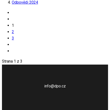
Odpovědi 2024
1
2
3
Strana 1 z 3
info@dpo.cz