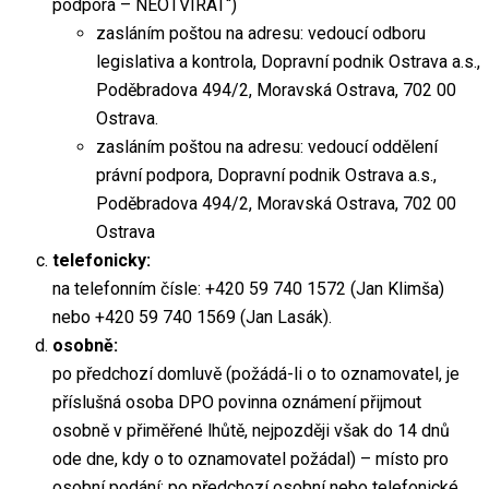
podpora – NEOTVÍRAT“)
zasláním poštou na adresu: vedoucí odboru
legislativa a kontrola, Dopravní podnik Ostrava a.s.,
Poděbradova 494/2, Moravská Ostrava, 702 00
Ostrava.
zasláním poštou na adresu: vedoucí oddělení
právní podpora, Dopravní podnik Ostrava a.s.,
Poděbradova 494/2, Moravská Ostrava, 702 00
Ostrava
telefonicky:
na telefonním čísle: +420 59 740 1572 (Jan Klimša)
nebo +420 59 740 1569 (Jan Lasák).
osobně:
po předchozí domluvě (požádá-li o to oznamovatel, je
příslušná osoba DPO povinna oznámení přijmout
osobně v přiměřené lhůtě, nejpozději však do 14 dnů
ode dne, kdy o to oznamovatel požádal) – místo pro
osobní podání: po předchozí osobní nebo telefonické