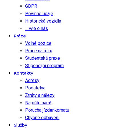
GDPR
Povinné údaje
Historická vozidla
... vše o nás
Práce
Volné pozice
Práce na míru
Studentská praxe
Stipendijní program
Kontakty
Adresy
Podatelna
Ztráty a nálezy
Napište nám!
Porucha jízdenkomatu
Chybné odbavení
Služby