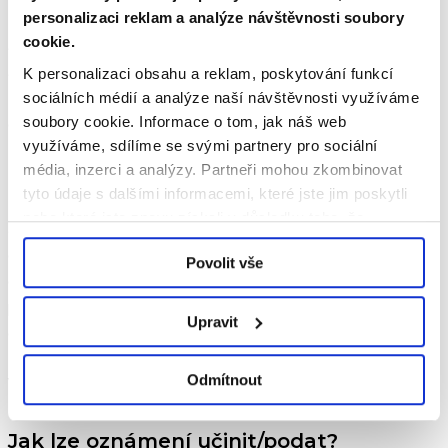
personalizaci reklam a analýze návštěvnosti soubory
s oznámením, zajištění ochrany totožnosti oznamovatele
cookie.
a dalších osob, ochranu informací uvedených v oznámení
a komunikaci s oznamovatelem. Současně má DPO povinnost
K personalizaci obsahu a reklam, poskytování funkcí
sociálních médií a analýze naší návštěvnosti využíváme
zajistit uveřejnění těchto informací způsobem umožňujícím
soubory cookie.
Informace o tom, jak náš web
dálkový přístup.
využíváme, sdílíme se svými partnery pro sociální
média, inzerci a analýzy.
Partneři mohou zkombinovat
Příslušná osoba DPO
tyto údaje s dalšími informacemi, které jste jim poskytli
nebo které jste znovu získali v důsledku toho, že
Jako
příslušné osoby DPO
pro přijímání a vyřizování
využíváte jejich služby.
oznámení ve smyslu § 9 odst. 1 Zákona jsou určeni vedoucí
Povolit vše
odboru legislativa a kontrola a vedoucí oddělení právní
podpora – kontakty jsou uvedeny níže – viz část Jak lze
Upravit
oznámení učinit/podat?
Odmítnout
Vnitřní oznamovací systém DPO
Jak lze oznámení učinit/podat?