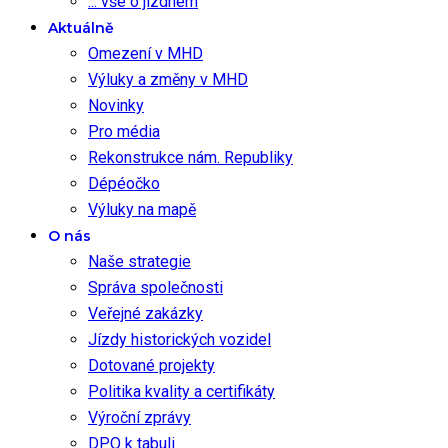
... vše o jízdném
Aktuálně
Omezení v MHD
Výluky a změny v MHD
Novinky
Pro média
Rekonstrukce nám. Republiky
Dépéočko
Výluky na mapě
O nás
Naše strategie
Správa společnosti
Veřejné zakázky
Jízdy historických vozidel
Dotované projekty
Politika kvality a certifikáty
Výroční zprávy
DPO k tabuli