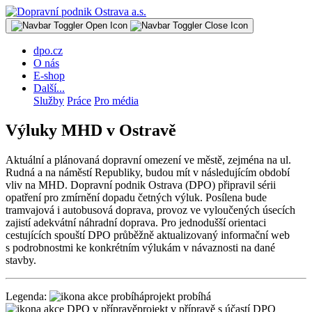
dpo.cz
O nás
E-shop
Další...
Služby
Práce
Pro média
Výluky MHD v Ostravě
Aktuální a plánovaná dopravní omezení ve městě, zejména na ul.
Rudná a na náměstí Republiky, budou mít v následujícím období
vliv na MHD. Dopravní podnik Ostrava (DPO) připravil sérii
opatření pro zmírnění dopadu četných výluk. Posílena bude
tramvajová i autobusová doprava, provoz ve vyloučených úsecích
zajistí adekvátní náhradní doprava. Pro jednodušší orientaci
cestujících spouští DPO průběžně aktualizovaný informační web
s podrobnostmi ke konkrétním výlukám v návaznosti na dané
stavby.
Legenda:
projekt probíhá
projekt v přípravě s účastí DPO