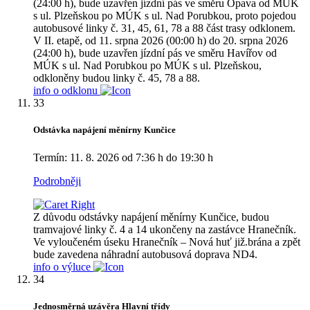
(24:00 h), bude uzavřen jízdní pás ve směru Opava od MÚK
s ul. Plzeňskou po MÚK s ul. Nad Porubkou, proto pojedou
autobusové linky č. 31, 45, 61, 78 a 88 část trasy odklonem.
V II. etapě, od 11. srpna 2026 (00:00 h) do 20. srpna 2026
(24:00 h), bude uzavřen jízdní pás ve směru Havířov od
MÚK s ul. Nad Porubkou po MÚK s ul. Plzeňskou,
odkloněny budou linky č. 45, 78 a 88.
info o odklonu
33
Odstávka napájení měnírny Kunčice
Termín: 11. 8. 2026 od 7:36 h do 19:30 h
Podrobněji
Z důvodu odstávky napájení měnírny Kunčice, budou
tramvajové linky č. 4 a 14 ukončeny na zastávce Hranečník.
Ve vyloučeném úseku Hranečník – Nová huť již.brána a zpět
bude zavedena náhradní autobusová doprava ND4.
info o výluce
34
Jednosměrná uzávěra Hlavní třídy