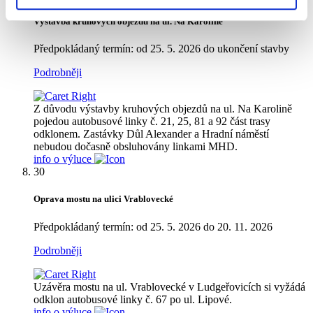
Výstavba kruhových objezdů na ul. Na Karolině
Předpokládaný termín: od 25. 5. 2026 do ukončení stavby
Podrobněji
Z důvodu výstavby kruhových objezdů na ul. Na Karolině
pojedou autobusové linky č. 21, 25, 81 a 92 část trasy
odklonem. Zastávky Důl Alexander a Hradní náměstí
nebudou dočasně obsluhovány linkami MHD.
info o výluce
30
Oprava mostu na ulici Vrablovecké
Předpokládaný termín: od 25. 5. 2026 do 20. 11. 2026
Podrobněji
Uzávěra mostu na ul. Vrablovecké v Ludgeřovicích si vyžádá
odklon autobusové linky č. 67 po ul. Lipové.
info o výluce