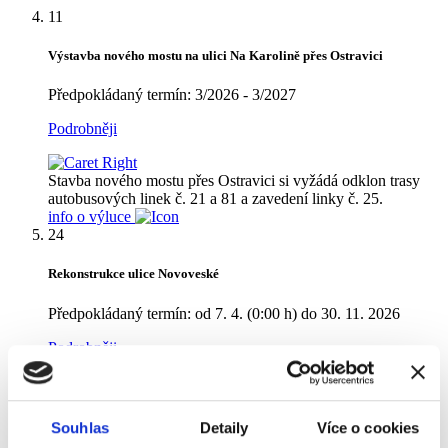
11
Výstavba nového mostu na ulici Na Karolině přes Ostravici
Předpokládaný termín:
3/2026 - 3/2027
Podrobněji
Stavba nového mostu přes Ostravici si vyžádá odklon trasy
autobusových linek č. 21 a 81 a zavedení linky č. 25.
info o výluce
24
Rekonstrukce ulice Novoveské
Předpokládaný termín: od 7. 4. (0:00 h) do 30. 11. 2026
Podrobněji
Rekonstrukce ulice Novoveské v úseku od ulice Grmelové po
ulici Sokola Tůmy si vyžádá změnu tras trolejbusových linek
Souhlas
Detaily
Více o cookies
102, 107, 108, 109, 112 a úpravy na ostatních trolejbusových