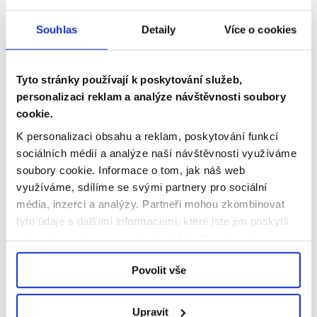
Souhlas
Detaily
Více o cookies
Tyto stránky používají k poskytování služeb,
personalizaci reklam a analýze návštěvnosti soubory
info@dpo.cz
cookie.
K personalizaci obsahu a reklam, poskytování funkcí
sociálních médií a analýze naší návštěvnosti využíváme
soubory cookie.
Informace o tom, jak náš web
facebook
twitter
instagram
využíváme, sdílíme se svými partnery pro sociální
média, inzerci a analýzy.
Partneři mohou zkombinovat
youtube
tyto údaje s dalšími informacemi, které jste jim poskytli
nebo které jste znovu získali v důsledku toho, že
využíváte jejich služby.
Přihlášení
Povolit vše
Upravit