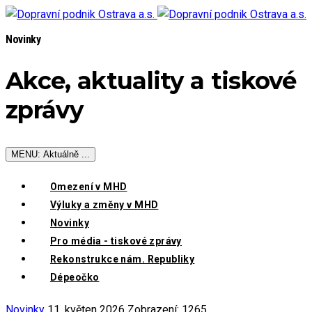
Novinky
Akce, aktuality a tiskové
zprávy
MENU: Aktuálně ...
Omezení v MHD
Výluky a změny v MHD
Novinky
Pro média - tiskové zprávy
Rekonstrukce nám. Republiky
Dépeočko
Novinky
11. květen 2026
Zobrazení: 1265