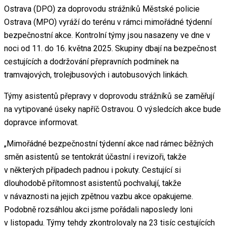
Ostrava (DPO) za doprovodu strážníků Městské policie
Ostrava (MPO) vyráží do terénu v rámci mimořádné týdenní
bezpečnostní akce. Kontrolní týmy jsou nasazeny ve dne v
noci od 11. do 16. května 2025. Skupiny dbají na bezpečnost
cestujících a dodržování přepravních podmínek na
tramvajových, trolejbusových i autobusových linkách.
Týmy asistentů přepravy v doprovodu strážníků se zaměřují
na vytipované úseky napříč Ostravou. O výsledcích akce bude
dopravce informovat.
„Mimořádné bezpečnostní týdenní akce nad rámec běžných
směn asistentů se tentokrát účastní i revizoři, takže
v některých případech padnou i pokuty. Cestující si
dlouhodobě přítomnost asistentů pochvalují, takže
v návaznosti na jejich zpětnou vazbu akce opakujeme.
Podobně rozsáhlou akci jsme pořádali naposledy loni
v listopadu. Týmy tehdy zkontrolovaly na 23 tisíc cestujících