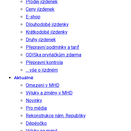
Prodej jízdenek
Ceny jízdenek
E-shop
Dlouhodobé jízdenky
Krátkodobé jízdenky
Druhy jízdenek
Přepravní podmínky a tarif
ODISka prvňáčkům zdarma
Přepravní kontrola
... vše o jízdném
Aktuálně
Omezení v MHD
Výluky a změny v MHD
Novinky
Pro média
Rekonstrukce nám. Republiky
Dépéočko
Výluky na mapě