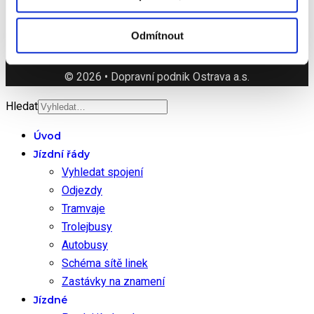
Poděbradova 494/2
702 00 Ostrava
Odmítnout
© 2026 • Dopravní podnik Ostrava a.s.
Hledat
Úvod
Jízdní řády
Vyhledat spojení
Odjezdy
Tramvaje
Trolejbusy
Autobusy
Schéma sítě linek
Zastávky na znamení
Jízdné