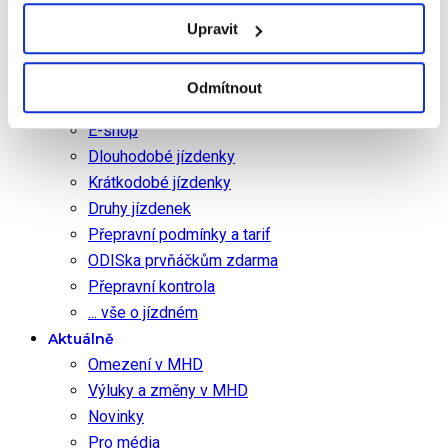
Schéma sítě linek
Zastávky na znamení
Upravit
Jízdné
Prodej jízdenek
Odmítnout
Ceny jízdenek
E-shop
Dlouhodobé jízdenky
Krátkodobé jízdenky
Druhy jízdenek
Přepravní podmínky a tarif
ODISka prvňáčkům zdarma
Přepravní kontrola
... vše o jízdném
Aktuálně
Omezení v MHD
Výluky a změny v MHD
Novinky
Pro média