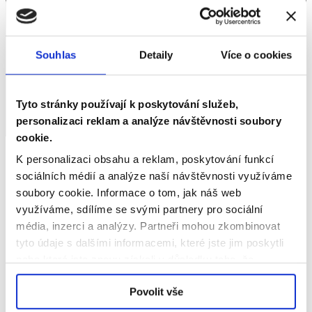
Souhlas
Detaily
Více o cookies
Poděbradova 494/2
702 00 Ostrava
Tyto stránky používají k poskytování služeb,
personalizaci reklam a analýze návštěvnosti soubory
© 2026 • Dopravní podnik Ostrava a.s.
cookie.
Hledat
K personalizaci obsahu a reklam, poskytování funkcí
sociálních médií a analýze naší návštěvnosti využíváme
Úvod
soubory cookie.
Informace o tom, jak náš web
Jízdní řády
využíváme, sdílíme se svými partnery pro sociální
Vyhledat spojení
média, inzerci a analýzy.
Partneři mohou zkombinovat
Odjezdy
tyto údaje s dalšími informacemi, které jste jim poskytli
Tramvaje
nebo které jste znovu získali v důsledku toho, že
Trolejbusy
využíváte jejich služby.
Povolit vše
Autobusy