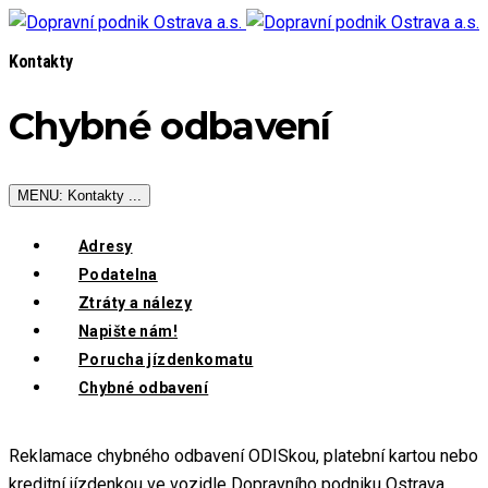
Kontakty
Chybné odbavení
MENU: Kontakty ...
Adresy
Podatelna
Ztráty a nálezy
Napište nám!
Porucha jízdenkomatu
Chybné odbavení
Reklamace chybného odbavení ODISkou, platební kartou nebo
kreditní jízdenkou ve vozidle Dopravního podniku Ostrava.