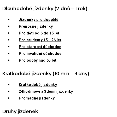
Dlouhodobé jízdenky (7 dnů – 1 rok)
Jízdenky pro dospělé
Přenosné jízdenky
Pro děti od 6 do 15 let
Pro studenty 15 - 26 let
Pro starobní důchodce
Pro invalidní důchodce
Pro osoby nad 65 let
Krátkodobé jízdenky (10 min – 3 dny)
Krátkodobé jízdenky
24hodinové a 3denní jízdenky
Hromadné jízdenky
Druhy jízdenek