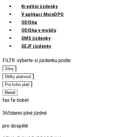
Kreditní jízdenky
V aplikaci MojeDPO
ODISka
ODISka v mobilu
SMS jízdenky
SEJF jízdenky
FILTR: vyberte si jízdenku podle:
Zóny
Délky platnosti
Pro koho platí
Reset
fas fa-ticket
365denní plné jízdné
pro dospělé