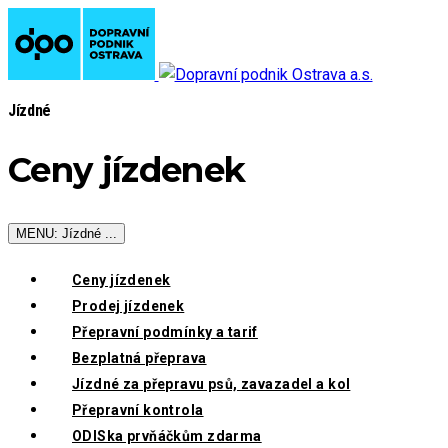
Jízdné
Ceny jízdenek
MENU: Jízdné ...
Ceny jízdenek
Prodej jízdenek
Přepravní podmínky a tarif
Bezplatná přeprava
Jízdné za přepravu psů, zavazadel a kol
Přepravní kontrola
ODISka prvňáčkům zdarma