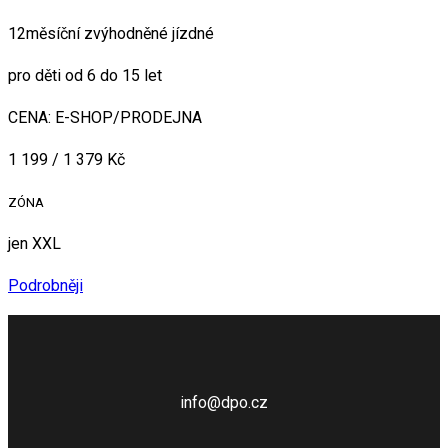
12měsíční zvýhodněné jízdné
pro děti od 6 do 15 let
CENA: E-SHOP/PRODEJNA
1 199 / 1 379 Kč
ZÓNA
jen XXL
Podrobněji
info@dpo.cz