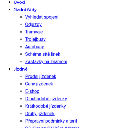
Úvod
Jízdní řády
Vyhledat spojení
Odjezdy
Tramvaje
Trolejbusy
Autobusy
Schéma sítě linek
Zastávky na znamení
Jízdné
Prodej jízdenek
Ceny jízdenek
E-shop
Dlouhodobé jízdenky
Krátkodobé jízdenky
Druhy jízdenek
Přepravní podmínky a tarif