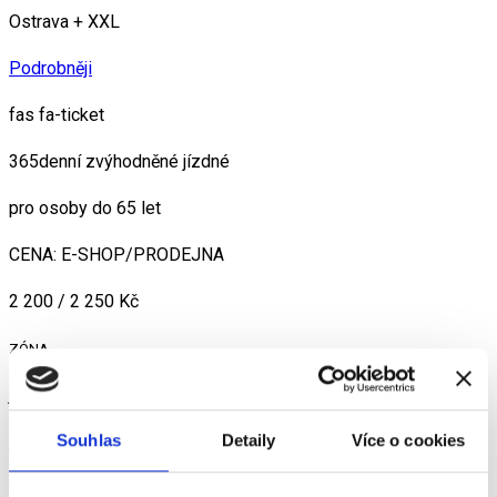
Ostrava + XXL
Podrobněji
fas fa-ticket
365denní zvýhodněné jízdné
pro osoby do 65 let
CENA: E-SHOP/PRODEJNA
2 200 / 2 250 Kč
ZÓNA
jen Ostrava
Podrobněji
Souhlas
Detaily
Více o cookies
fas fa-ticket