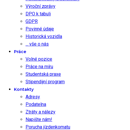
Výroční zprávy
DPO k tabuli
GDPR
Povinné údaje
Historická vozidla
... vše o nás
Práce
Volné pozice
Práce na míru
Studentská praxe
Stipendijní program
Kontakty
Adresy
Podatelna
Ztráty a nálezy
Napište nám!
Porucha jízdenkomatu