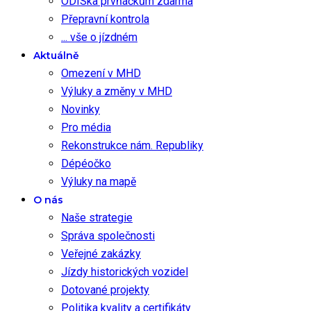
ODISka prvňáčkům zdarma
Přepravní kontrola
... vše o jízdném
Aktuálně
Omezení v MHD
Výluky a změny v MHD
Novinky
Pro média
Rekonstrukce nám. Republiky
Dépéočko
Výluky na mapě
O nás
Naše strategie
Správa společnosti
Veřejné zakázky
Jízdy historických vozidel
Dotované projekty
Politika kvality a certifikáty