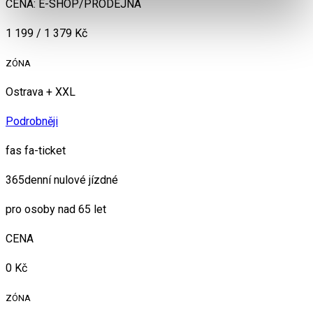
CENA: E-SHOP/PRODEJNA
1 199 / 1 379 Kč
ZÓNA
Ostrava + XXL
Podrobněji
fas fa-ticket
365denní nulové jízdné
pro osoby nad 65 let
CENA
0 Kč
ZÓNA