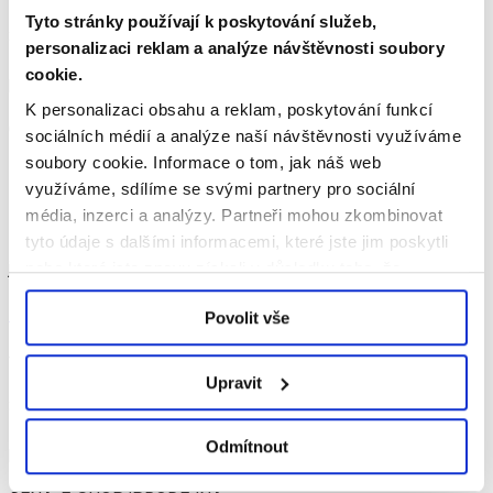
Tyto stránky používají k poskytování služeb,
365denní zvýhodněné jízdné
personalizaci reklam a analýze návštěvnosti soubory
cookie.
pro osoby do 65 let
K personalizaci obsahu a reklam, poskytování funkcí
CENA: E-SHOP/PRODEJNA
sociálních médií a analýze naší návštěvnosti využíváme
soubory cookie.
Informace o tom, jak náš web
1 199 / 2 062 Kč
využíváme, sdílíme se svými partnery pro sociální
média, inzerci a analýzy.
Partneři mohou zkombinovat
ZÓNA
tyto údaje s dalšími informacemi, které jste jim poskytli
jen XXL
nebo které jste znovu získali v důsledku toho, že
využíváte jejich služby.
Podrobněji
Povolit vše
fas fa-ticket
Upravit
365denní zvýhodněné jízdné
Odmítnout
pro osoby nad 65 let