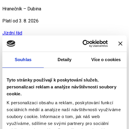
Hranečník – Dubina
Platí od 3. 8. 2026
Jízdní řád
13
Souhlas
Detaily
Více o cookies
Zábřeh – Hranečník
Platí od 3. 8. 2026
Tyto stránky používají k poskytování služeb,
personalizaci reklam a analýze návštěvnosti soubory
Jízdní řád
cookie.
14
K personalizaci obsahu a reklam, poskytování funkcí
sociálních médií a analýze naší návštěvnosti využíváme
soubory cookie.
Informace o tom, jak náš web
Hlavní nádraží – Nová huť jižní brána
využíváme, sdílíme se svými partnery pro sociální