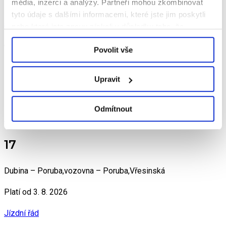
Platí od 3. 8. 2026
média, inzerci a analýzy.
Partneři mohou zkombinovat
tyto údaje s dalšími informacemi, které jste jim poskytli
Jízdní řád
nebo které jste znovu získali v důsledku toho, že
využíváte jejich služby.
15
Povolit vše
Dubina – Výškovice
Upravit
Platí od 3. 8. 2026
Odmítnout
Jízdní řád
17
Dubina – Poruba,vozovna – Poruba,Vřesinská
Platí od 3. 8. 2026
Jízdní řád